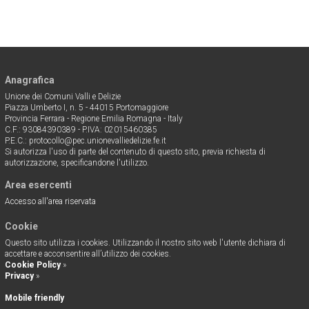
Anagrafica
Unione dei Comuni Valli e Delizie
Piazza Umberto I, n. 5 - 44015 Portomaggiore
Provincia Ferrara - Regione Emilia Romagna - Italy
C.F.: 93084390389 - P.IVA: 02015460385
P.E.C.: protocollo@pec.unionevalliedelizie.fe.it
Si autorizza l'uso di parte del contenuto di questo sito, previa richiesta di
autorizzazione, specificandone l'utilizzo.
Area esercenti
Accesso all'area riservata
Cookie
Questo sito utilizza i cookies. Utilizzando il nostro sito web l'utente dichiara di
accettare e acconsentire all’utilizzo dei cookies.
Cookie Policy
»
Privacy
»
Mobile friendly