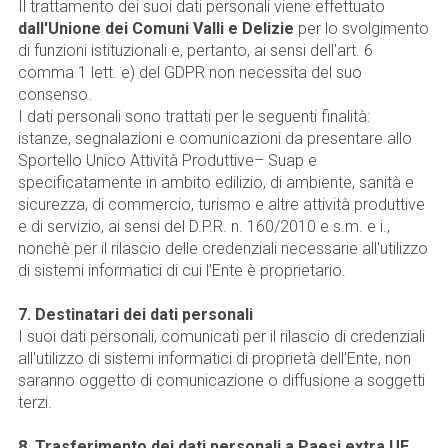
Il trattamento dei suoi dati personali viene effettuato
dall'Unione dei Comuni Valli e Delizie
per lo svolgimento
di funzioni istituzionali e, pertanto, ai sensi dell'art. 6
comma 1 lett. e) del GDPR non necessita del suo
consenso.
I dati personali sono trattati per le seguenti finalità:
istanze, segnalazioni e comunicazioni da presentare allo
Sportello Unico Attività Produttive– Suap e
specificatamente in ambito edilizio, di ambiente, sanità e
sicurezza, di commercio, turismo e altre attività produttive
e di servizio, ai sensi del D.P.R. n. 160/2010 e s.m. e i.,
nonchè per il rilascio delle credenziali necessarie all'utilizzo
di sistemi informatici di cui l'Ente è proprietario.
7. Destinatari dei dati personali
I suoi dati personali, comunicati per il rilascio di credenziali
all'utilizzo di sistemi informatici di proprietà dell'Ente, non
saranno oggetto di comunicazione o diffusione a soggetti
terzi.
8. Trasferimento dei dati personali a Paesi extra UE