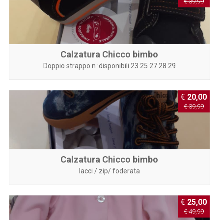
€ 39,99
Calzatura Chicco bimbo
Doppio strappo n :disponibili 23 25 27 28 29
€
20,00
€ 39,99
Calzatura Chicco bimbo
lacci / zip/ foderata
€
25,00
€ 49,99