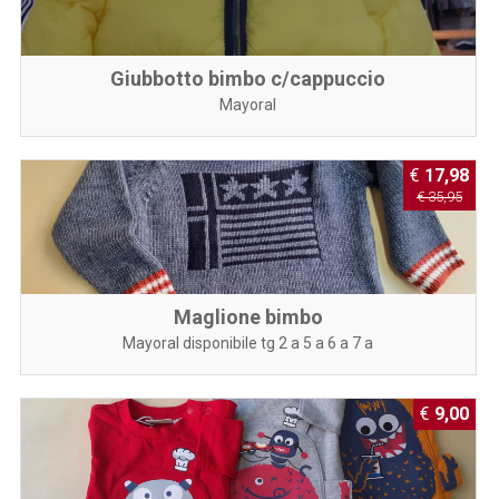
Giubbotto bimbo c/cappuccio
Mayoral
€
17,98
€ 35,95
Maglione bimbo
Mayoral disponibile tg 2 a 5 a 6 a 7 a
€
9,00