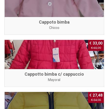
Cappoto bimba
Chicco
€
33,00
€ 65,99
Cappotto bimba c/ cappuccio
Mayoral
€
27,48
€ 54,95