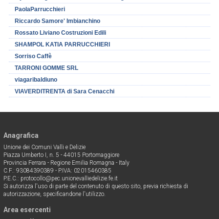
PaolaParrucchieri
Riccardo Samore' Imbianchino
Rossato Liviano Costruzioni Edili
SHAMPOL KATIA PARRUCCHIERI
Sorriso Caffè
TARRONI GOMME SRL
viagaribaldiuno
VIAVERDITRENTA di Sara Cenacchi
Anagrafica
Unione dei Comuni Valli e Delizie
Piazza Umberto I, n. 5 - 44015 Portomaggiore
Provincia Ferrara - Regione Emilia Romagna - Italy
C.F.: 93084390389 - P.IVA: 02015460385
P.E.C.: protocollo@pec.unionevalliedelizie.fe.it
Si autorizza l'uso di parte del contenuto di questo sito, previa richiesta di
autorizzazione, specificandone l'utilizzo.
Area esercenti