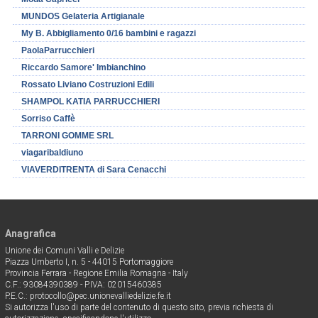
MUNDOS Gelateria Artigianale
My B. Abbigliamento 0/16 bambini e ragazzi
PaolaParrucchieri
Riccardo Samore' Imbianchino
Rossato Liviano Costruzioni Edili
SHAMPOL KATIA PARRUCCHIERI
Sorriso Caffè
TARRONI GOMME SRL
viagaribaldiuno
VIAVERDITRENTA di Sara Cenacchi
Anagrafica
Unione dei Comuni Valli e Delizie
Piazza Umberto I, n. 5 - 44015 Portomaggiore
Provincia Ferrara - Regione Emilia Romagna - Italy
C.F.: 93084390389 - P.IVA: 02015460385
P.E.C.: protocollo@pec.unionevalliedelizie.fe.it
Si autorizza l'uso di parte del contenuto di questo sito, previa richiesta di