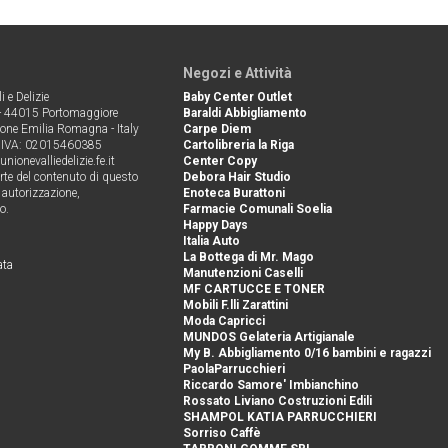
Negozi e Attività
 e Delizie
Baby Center Outlet
 - 44015 Portomaggiore
Baraldi Abbigliamento
ione Emilia Romagna - Italy
Carpe Diem
P.IVA: 02015460385
Cartolibreria la Riga
nionevalliedelizie.fe.it
Center Copy
arte del contenuto di questo
Debora Hair Studio
i autorizzazione,
Enoteca Burattoni
o.
Farmacie Comunali Soelia
Happy Days
Italia Auto
La Bottega di Mr. Mago
ata
Manutenzioni Caselli
MF CARTUCCE E TONER
Mobili F.lli Zarattini
Moda Capricci
MUNDOS Gelateria Artigianale
My B. Abbigliamento 0/16 bambini e ragazzi
PaolaParrucchieri
Riccardo Samore' Imbianchino
Rossato Liviano Costruzioni Edili
SHAMPOL KATIA PARRUCCHIERI
Sorriso Caffè