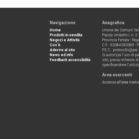
Navigazione
Anagrafica
Home
Unione dei Comuni Valli
Prodotti in vendita
Piazza Umberto I, n. 5
Negozi e Attività
Provincia Ferrara - Reg
Cos'è
C.F.: 93084390389 - 
Aderire al sito
P.E.C.: protocollo@pec.u
News ed info
Si autorizza l'uso di p
Feedback accessibilità
sito, previa richiesta d
specificandone l'utilizz
Area esercenti
Accesso all'area riserv