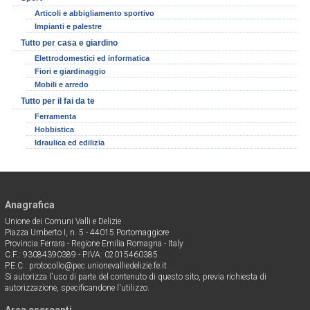
Articoli e abbigliamento sportivo
Impianti e palestre
Tutto per casa e giardino
Elettrodomestici ed informatica
Fiori e giardinaggio
Mobili e arredo
Tutto per il fai da te
Ferramenta
Hobbistica
Idraulica ed edilizia
Anagrafica
Unione dei Comuni Valli e Delizie
Piazza Umberto I, n. 5 - 44015 Portomaggiore
Provincia Ferrara - Regione Emilia Romagna - Italy
C.F.: 93084390389 - P.IVA: 02015460385
P.E.C.: protocollo@pec.unionevalliedelizie.fe.it
Si autorizza l'uso di parte del contenuto di questo sito, previa richiesta di
autorizzazione, specificandone l'utilizzo.